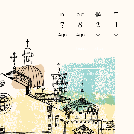
in
out
Adulti
Camere
7
8
2
1
Ago
Ago
PRENOTA ORA
Modifica / Cancella prenotazione