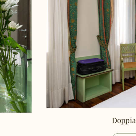
Doppia P