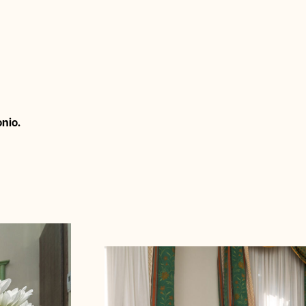
onio.