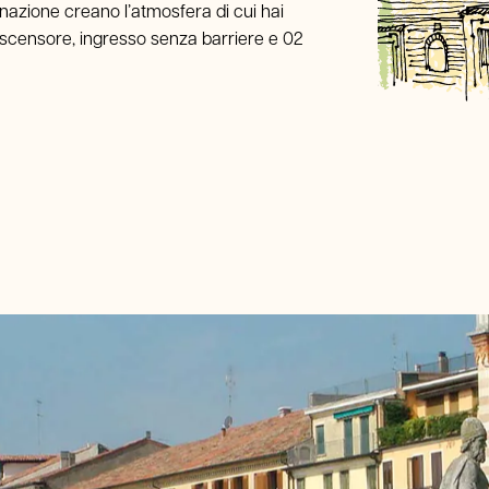
inazione creano l’atmosfera di cui hai
Offerte
ascensore, ingresso senza barriere e 02
Prenota