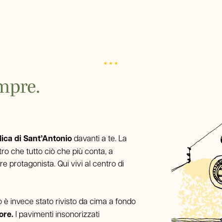
Home
Hotel
Camere
empre.
Singola
Servizi
Doppia Classic
Doppia Panoramica
Dove siamo
Tripla
Dintorni
Quadrupla
lica di Sant’Antonio
davanti a te. La
Ristorante
tro che tutto ciò che più conta, a
Gallery
e protagonista. Qui vivi al centro di
Tour & Biglietti
rno è invece stato rivisto da cima a fondo
FAQ
ore.
I pavimenti insonorizzati