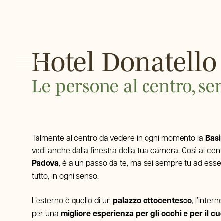
Dettagli prenotazione
Hotel Donatello
IT
2026
2026
EN
Codice sconto
Le persone al centro, s
FR
DE
Talmente al centro da vedere in ogni momento la
Basi
vedi anche dalla finestra della tua camera. Così al cen
Padova
, è a un passo da te, ma sei sempre tu ad esser
tutto, in ogni senso.
L’esterno è quello di un
palazzo ottocentesco
, l’inte
per una
migliore esperienza per gli occhi e per il cu