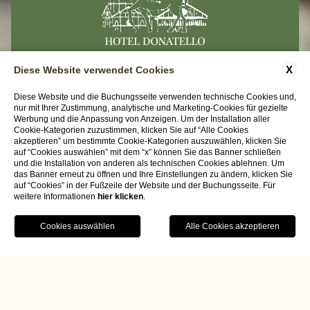
X
Diese Website verwendet Cookies
KONTAKTE
FIRMENDATEN
PRIVACY
Diese Website und die Buchungsseite verwenden technische Cookies und,
nur mit Ihrer Zustimmung, analytische und Marketing-Cookies für gezielte
ACCESSIBILITY
Werbung und die Anpassung von Anzeigen. Um der Installation aller
Cookie-Kategorien zuzustimmen, klicken Sie auf “Alle Cookies
akzeptieren” um bestimmte Cookie-Kategorien auszuwählen, klicken Sie
Hotel Donatello
auf “Cookies auswählen” mit dem “x” können Sie das Banner schließen
und die Installation von anderen als technischen Cookies ablehnen. Um
Via Del Santo 104 | 35123 Padova (PD)
das Banner erneut zu öffnen und Ihre Einstellungen zu ändern, klicken Sie
auf “Cookies” in der Fußzeile der Website und der Buchungsseite. Für
Tel.
+39 049 8750634
weitere Informationen
hier klicken
.
Email:
info@hoteldonatello.net
P.iva 04465210278
BUCHEN
CIN IT028060A1HS378WQR
WEBSITE BY BLASTNESS