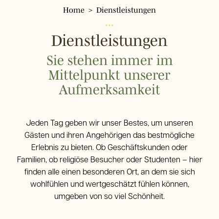
Home
Dienstleistungen
DE
Dienstleistungen
IT
Sie stehen immer im
EN
Hotel Donatello
Mittelpunkt unserer
Hotel
FR
Aufmerksamkeit
Zimmer
Einzelzimmer
Dienstleistungen
Classic-Doppelzimmer
Jeden Tag geben wir unser Bestes, um unseren
Wo wir sind
Doppelzimmer mit Panoramablick
Gästen und ihren Angehörigen das bestmögliche
Umgebung
Restaurant Pizzeria Fresco
Dreibettzimmer
Erlebnis zu bieten. Ob Geschäftskunden oder
Gallery
Vierbettzimmer
Familien, ob religiöse Besucher oder Studenten – hier
Tour & Tickets
finden alle einen besonderen Ort, an dem sie sich
wohlfühlen und wertgeschätzt fühlen können,
FAQ
umgeben von so viel Schönheit.
Angebote
Buchen