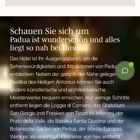
Schauen Sie sich um
Padua ist wunderschön und alles
liegt so nah bei Ihnen.
Das Hotel ist Ihr Ausgangspunkt, um die
Sehenswürdigkeiten und Attraktionen von Padua zu
entdecken. Neben der ganz in der Nähe gelegenen
Basilika des Heiligen Antonius können Sie auch
andere künstlerische und architektonische
Meisterwerke bequem erreichen. Nur wenige Schritte
entfernt liegen die Loggia di Cornaro, das Oratorium
San Giorgio (mit Fresken von Tizian im Inneren), der
Prato della Valle, die Basilika Santa Giustina und der
Botanische Garten von Padua, der älteste Europas.
Weniger als eineinhalb Kilometer von hier entfernt