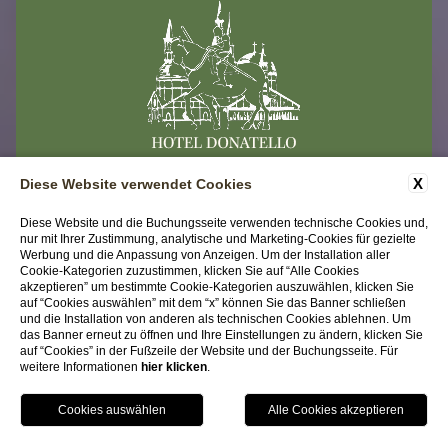
X
Diese Website verwendet Cookies
KONTAKTE
FIRMENDATEN
PRIVACY
Diese Website und die Buchungsseite verwenden technische Cookies und,
nur mit Ihrer Zustimmung, analytische und Marketing-Cookies für gezielte
ACCESSIBILITY
Werbung und die Anpassung von Anzeigen. Um der Installation aller
Cookie-Kategorien zuzustimmen, klicken Sie auf “Alle Cookies
akzeptieren” um bestimmte Cookie-Kategorien auszuwählen, klicken Sie
Hotel Donatello
auf “Cookies auswählen” mit dem “x” können Sie das Banner schließen
und die Installation von anderen als technischen Cookies ablehnen. Um
Via Del Santo 104 | 35123 Padova (PD)
das Banner erneut zu öffnen und Ihre Einstellungen zu ändern, klicken Sie
Tel.
+39 049 8750634
auf “Cookies” in der Fußzeile der Website und der Buchungsseite. Für
weitere Informationen
hier klicken
.
Email:
info@hoteldonatello.net
P.iva 04465210278
BUCHEN
CIN IT028060A1HS378WQR