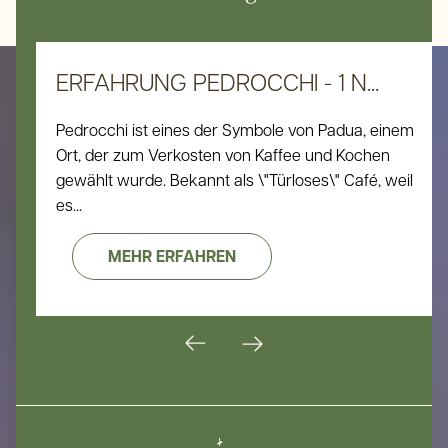
 N...
ERFAHRUNG PEDROCCHI -
 Padua, einem
Antonio Pedrocchi rêvait eines mo
nd Kochen
Cafés, à l\'architecture représentati
\" Café, weil
fonctionnelle, im Zentrum der Stadt .
wichti...
MEHR ERFAHREN