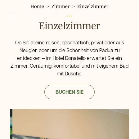
Home
Zimmer
Einzelzimmer
DE
Einzelzimmer
IT
EN
Hotel Donatello
Ob Sie alleine reisen, geschäftlich, privat oder aus
Hotel
FR
Neugier, oder um die Schönheit von Padua zu
entdecken – im Hotel Donatello erwartet Sie ein
Zimmer
Zimmer. Geräumig, komfortabel und mit eigenem Bad
Einzelzimmer
Dienstleistungen
mit Dusche.
Classic-Doppelzimmer
Wo wir sind
Doppelzimmer mit Panoramablick
Umgebung
Restaurant Pizzeria Fresco
Dreibettzimmer
BUCHEN SIE
Gallery
Vierbettzimmer
Tour & Tickets
FAQ
Angebote
Buchen