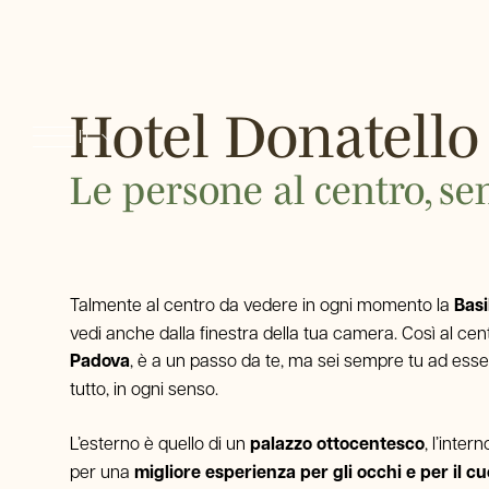
Dettagli prenotazione
Hotel Donatello
IT
2026
2026
EN
Codice sconto
Le persone al centro, s
FR
DE
Talmente al centro da vedere in ogni momento la
Basi
vedi anche dalla finestra della tua camera. Così al cen
Padova
, è a un passo da te, ma sei sempre tu ad esser
tutto, in ogni senso.
L’esterno è quello di un
palazzo ottocentesco
, l’inte
per una
migliore esperienza per gli occhi e per il cu