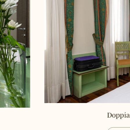
Doppia P