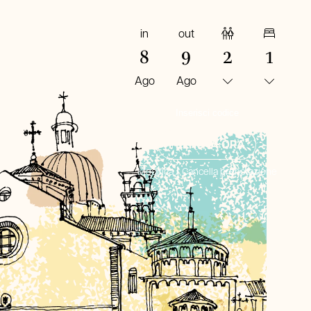
in
out
Adulti
Camere
8
9
2
1
Ago
Ago
PRENOTA ORA
Modifica / Cancella prenotazione