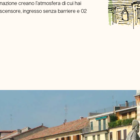
inazione creano l’atmosfera di cui hai
Offerte
ascensore, ingresso senza barriere e 02
Prenota