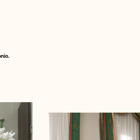
onio.