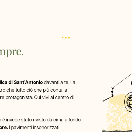
Home
Hotel
Camere
empre.
Singola
Servizi
Doppia Classic
Doppia Panoramica
Dove siamo
Tripla
Dintorni
Quadrupla
lica di Sant’Antonio
davanti a te. La
Ristorante
tro che tutto ciò che più conta, a
Gallery
e protagonista. Qui vivi al centro di
Tour & Biglietti
rno è invece stato rivisto da cima a fondo
FAQ
ore.
I pavimenti insonorizzati