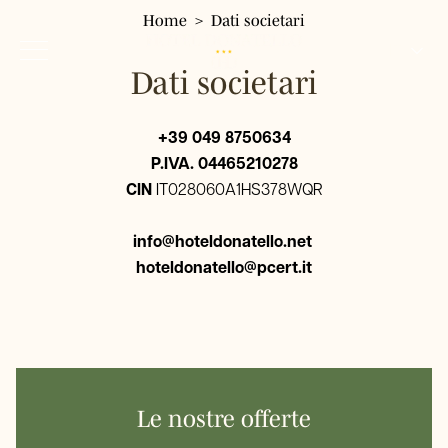
Home
Dati societari
IT
Dati societari
EN
FR
Home
+39 049 8750634
Hotel
DE
P.IVA. 04465210278
CIN
IT028060A1HS378WQR
Camere
Singola
Servizi
info@hoteldonatello.net
Doppia Classic
Dove siamo
hoteldonatello@pcert.it
Doppia Panoramica
Dintorni
Ristorante
Tripla
Gallery
Quadrupla
Tour & Biglietti
FAQ
Offerte
Le nostre offerte
Prenota