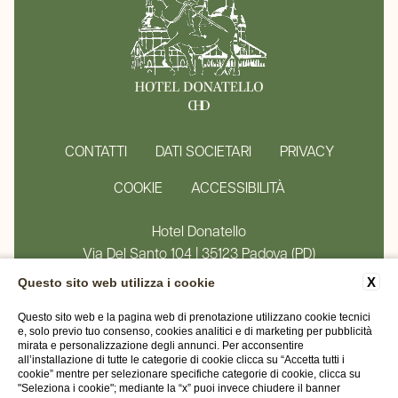
CONTATTI
DATI SOCIETARI
PRIVACY
COOKIE
ACCESSIBILITÀ
Hotel Donatello
Via Del Santo 104 | 35123 Padova (PD)
Tel.
+39 049 8750634
X
Questo sito web utilizza i cookie
Email:
info@hoteldonatello.net
P.iva 04465210278
Questo sito web e la pagina web di prenotazione utilizzano cookie tecnici
e, solo previo tuo consenso, cookies analitici e di marketing per pubblicità
CIN IT028060A1HS378WQR
mirata e personalizzazione degli annunci. Per acconsentire
all’installazione di tutte le categorie di cookie clicca su “Accetta tutti i
cookie” mentre per selezionare specifiche categorie di cookie, clicca su
"Seleziona i cookie"; mediante la “x” puoi invece chiudere il banner
WEBSITE BY BLASTNESS