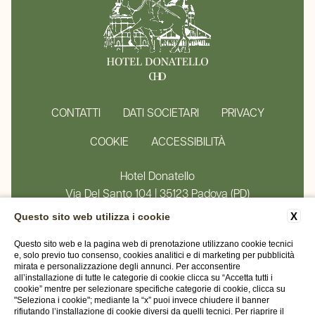
CONTATTI
DATI SOCIETARI
PRIVACY
COOKIE
ACCESSIBILITÀ
Hotel Donatello
Via Del Santo 104 | 35123 Padova (PD)
Tel.
+39 049 8750634
X
Questo sito web utilizza i cookie
Email:
info@hoteldonatello.net
P.iva 04465210278
Questo sito web e la pagina web di prenotazione utilizzano cookie tecnici
e, solo previo tuo consenso, cookies analitici e di marketing per pubblicità
CIN IT028060A1HS378WQR
mirata e personalizzazione degli annunci. Per acconsentire
all’installazione di tutte le categorie di cookie clicca su “Accetta tutti i
cookie” mentre per selezionare specifiche categorie di cookie, clicca su
"Seleziona i cookie"; mediante la “x” puoi invece chiudere il banner
WEBSITE BY BLASTNESS
rifiutando l’installazione di cookie diversi da quelli tecnici. Per riaprire il