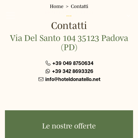
Home
Contatti
IT
Contatti
EN
Via Del Santo 104 35123 Padova
FR
Home
(PD)
Hotel
DE
Camere
+39 049 8750634
Singola
Servizi
+39 342 8693326
Doppia Classic
Dove siamo
info@hoteldonatello.net
Doppia Panoramica
Dintorni
Ristorante
Tripla
Gallery
Quadrupla
Tour & Biglietti
FAQ
Le nostre offerte
Offerte
Prenota