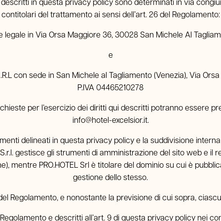
li descritti in questa privacy policy sono determinati in via cong
Offerte
contitolari del trattamento ai sensi dell’art. 26 del Regolamento:
de legale in Via Orsa Maggiore 36, 30028 San Michele Al Taglia
Prenota
e
R.L con sede in San Michele al Tagliamento (Venezia), Via Orsa
P.IVA 04465210278
ichieste per l’esercizio dei diritti qui descritti potranno essere p
info@hotel-excelsior.it
.
amenti delineati in questa privacy policy e la suddivisione interna
S.r.l. gestisce gli strumenti di amministrazione del sito web e il
iche), mentre PRO.HOTEL Srl è titolare del dominio su cui è pubblica
gestione dello stesso.
6 del Regolamento, e nonostante la previsione di cui sopra, ciasc
dal Regolamento e descritti all’art. 9 di questa privacy policy nei c