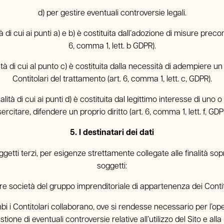
d) per gestire eventuali controversie legali.
à di cui ai punti a) e b) è costituita dall’adozione di misure precon
6, comma 1, lett. b GDPR).
lità di cui al punto c) è costituita dalla necessità di adempiere 
Contitolari del trattamento (art. 6, comma 1, lett. c, GDPR).
nalità di cui ai punti d) è costituita dal legittimo interesse di uno
ercitare, difendere un proprio diritto (art. 6, comma 1, lett. f, GDP
5. I destinatari dei dati
etti terzi, per esigenze strettamente collegate alle finalità sop
soggetti:
tre società del gruppo imprenditoriale di appartenenza dei Contit
i i Contitolari collaborano, ove si rendesse necessario per l’ope
estione di eventuali controversie relative all’utilizzo del Sito e all