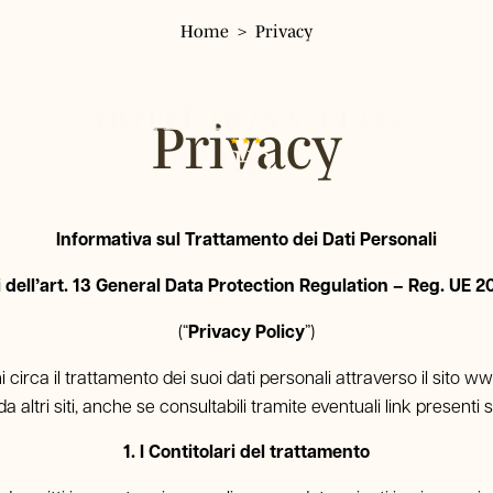
Home
Privacy
Home
Hotel
Privacy
Camere
Singola
Servizi
Doppia Classic
Informativa sul Trattamento dei Dati Personali
Doppia Panoramica
Dove siamo
Tripla
i dell’art. 13 General Data Protection Regulation – Reg. UE 
Dintorni
Quadrupla
Ristorante
(“
Privacy Policy
”)
Gallery
circa il trattamento dei suoi dati personali attraverso il sito www
a altri siti, anche se consultabili tramite eventuali link presenti s
Tour & Biglietti
1. I Contitolari del trattamento
FAQ