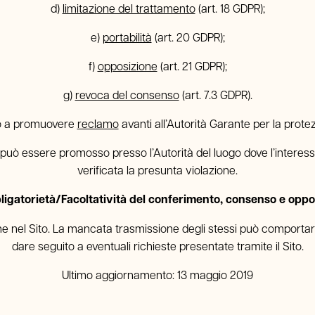
d)
limitazione del trattamento
(art. 18 GDPR);
e)
portabilità
(art. 20 GDPR);
f)
opposizione
(art. 21 GDPR);
g)
revoca del consenso
(art. 7.3 GDPR).
tto a promuovere
reclamo
avanti all’Autorità Garante per la prote
, può essere promosso presso l’Autorità del luogo dove l’interes
verificata la presunta violazione.
bligatorietà/Facoltatività del conferimento, consenso e oppo
ione nel Sito. La mancata trasmissione degli stessi può comportare l
dare seguito a eventuali richieste presentate tramite il Sito.
Ultimo aggiornamento: 13 maggio 2019