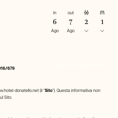
in
out
Adulti
Camere
6
7
2
1
Ago
Ago
PRENOTA ORA
Modifica / Cancella prenotazione
2016/679
.hotel-donatello.net (il “
Sito
”). Questa informativa non
ul Sito.