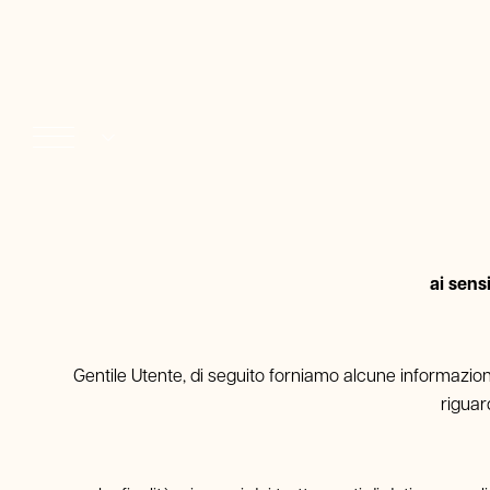
Dettagli prenotazione
IT
2026
2026
EN
Codice sconto
FR
DE
ai sens
Gentile Utente, di seguito forniamo alcune informazioni 
riguard