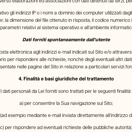
rso elaborazioni ed associazioni con dati detenuti da terzi, perm
ivo gli indirizzi IP o i nomi a dominio dei computer utilizzati dagli
ver, la dimensione del file ottenuto in risposta, il codice numerico
ri parametri relativi al sistema operativo e all’ambiente informati
Dati forniti spontaneamente dall’utente
sta elettronica agli indirizzi e-mail indicati sul Sito e/o attrav
o per rispondere alle richieste, nonché degli eventuali altri dat
tate nelle pagine del Sito in relazione a particolari servizi forn
4. Finalità e basi giuridiche del trattamento
I dati personali da Lei forniti sono trattati per le seguenti finalità:
a) per consentire la Sua navigazione sul Sito;
o (ad esempio mediante e-mail inviata direttamente all’indirizzo di
c) per rispondere ad eventuali richieste delle pubbliche autorità;