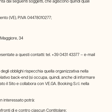
iunta dai seguenti soggetti, che agiscono quindi quali
mento (VE), P.IVA 04478010277;
 Maggiore, 34
resentate a questi contatti: tel. +39 0431 43377 – e-mail
 degli obblighi rispecchia quella organizzativa nella
 relativo back-end (si occupa, quindi, anche di informare
to il Sito e collabora con VE.GA. Booking S.r.l. nella
un interessato potrà:
onfronti di e contro ciascun Contitolare;