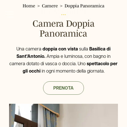
Home
Camere
Doppia Panoramica
IT
Camera Doppia
EN
Panoramica
FR
Home
Hotel
DE
Una camera
doppia con vista
sulla
Basilica di
Camere
Sant’Antonio.
Ampia e luminosa, con bagno in
Singola
Servizi
camera dotato di vasca o doccia. Uno
spettacolo per
Doppia Classic
gli occhi
in ogni momento della giornata.
Dove siamo
Doppia Panoramica
Dintorni
Ristorante
Tripla
PRENOTA
Gallery
Quadrupla
Tour & Biglietti
FAQ
Offerte
Prenota