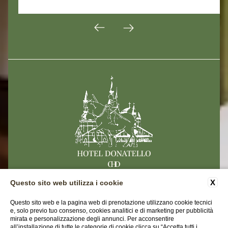
X
Questo sito web utilizza i cookie
CONTATTI
DATI SOCIETARI
PRIVACY
Questo sito web e la pagina web di prenotazione utilizzano cookie tecnici
COOKIE
ACCESSIBILITÀ
e, solo previo tuo consenso, cookies analitici e di marketing per pubblicità
mirata e personalizzazione degli annunci. Per acconsentire
all’installazione di tutte le categorie di cookie clicca su “Accetta tutti i