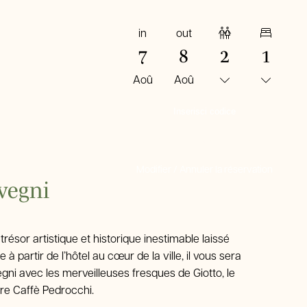
in
out
Adultes
Chambres
7
8
2
1
Aoû
Aoû
RÉSERVER MAINTENANT
Modifier / Annuler la réservation
vegni
sor artistique et historique inestimable laissé
à partir de l’hôtel au cœur de la ville, il vous sera
egni avec les merveilleuses fresques de Giotto, le
bre Caffè Pedrocchi.