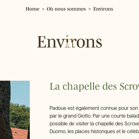
Home
Où nous sommes
Environs
Hotel Donatello
Hôtel
Environs
Chambres
Chambre simple
Services
Chambre double Classic
Chambre double panoramique
Où nous sommes
Chambre triple
Environs
La chapelle des Scro
Chambre quadruple
Restaurant Pizzeria Fresco
Galerie
Padoue est également connue pour son tré
par le grand Giotto. Par une courte balade 
Tour & Tickets
possible de visiter la chapelle des Scrov
Duomo, les places historiques et le célè
FAQ