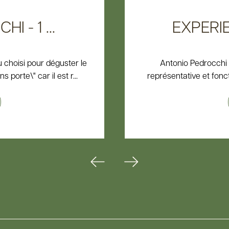
 - 1 ...
EXPERIE
 choisi pour déguster le
Antonio Pedrocchi 
porte\" car il est r...
représentative et fonctio