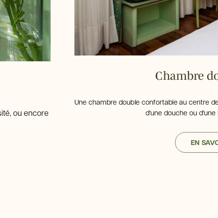
Chambre dou
Une chambre double confortable au centre de 
sité, ou encore
d'une douche ou d'une ba
EN SAVO