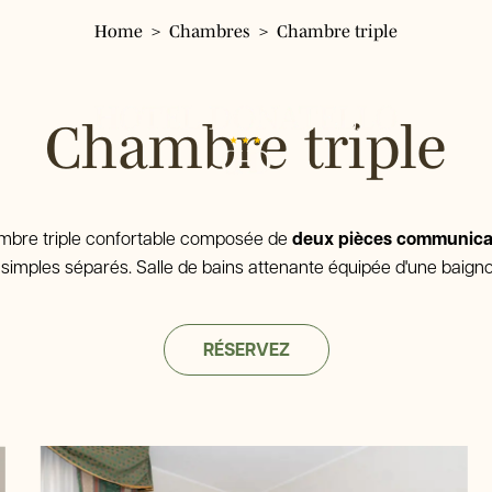
Home
Chambres
Chambre triple
Hotel Donatello
Hôtel
Chambre triple
Chambres
Chambre simple
Services
Chambre double Classic
bre triple confortable composée de
deux pièces communica
Chambre double panoramique
Où nous sommes
lits simples séparés. Salle de bains attenante équipée d'une baign
Chambre triple
Environs
Chambre quadruple
Restaurant Pizzeria Fresco
RÉSERVEZ
Galerie
Tour & Tickets
FAQ