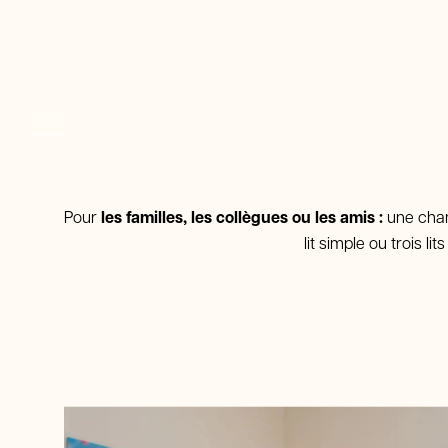
Détails de la réservation
FR
2026
2026
IT
Codice sconto
EN
Pour
les familles, les collègues ou les amis :
une cham
DE
lit simple ou trois 