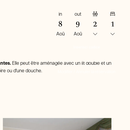
in
out
Adultes
Chambres
8
9
2
1
Aoû
Aoû
RÉSERVER MAINTENANT
ntes.
Elle peut être aménagée avec un lit double et un
oire ou d'une douche.
Modifier / Annuler la réservation