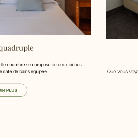
quadruple
: cette chambre se compose de deux pièces
Que vous voyag
alle de bains équipée ...
IR PLUS