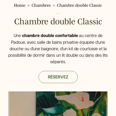
Home
Chambres
Chambre double Classic
FR
Chambre double Classic
IT
EN
Hotel Donatello
Une
chambre double confortable
au centre de
Hôtel
DE
Padoue, avec salle de bains privative équipée d'une
douche ou d'une baignoire, d'un kit de courtoisie et la
Chambres
possibilité de dormir dans un lit double ou dans des lits
Chambre simple
Services
séparés.
Chambre double Classic
Où nous sommes
Chambre double panoramique
Environs
Restaurant Pizzeria Fresco
Chambre triple
RÉSERVEZ
Galerie
Chambre quadruple
Tour & Tickets
FAQ
Offres
Réservez