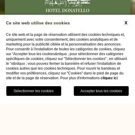
X
Ce site web utilise des cookies
CONTACTS
DONNEES-D'ENTREPRISE
Ce site web et la page de réservation utilisent des cookies techniques et,
uniquement avec votre consentement, des cookies analytiques et de
PRIVACY
ACCESSIBILITY
marketing pour la publicité ciblée et la personnalisation des annonces.
Pour consentir à l'installation de toutes les catégories de cookies, cliquez
sur “Accepter tous les cookies&rdquo ; pour sélectionner des catégories
Hotel Donatello
spécifiques de cookies, cliquez sur "Sélectionner les cookies" ; en utilisant
le “x&rdquo ; vous pouvez fermer la bannière et refuser l'installation de
Via Del Santo 104 | 35123 Padova (PD)
cookies autres que les cookies techniques. Pour rouvrir le bandeau et
Tel.
+39 049 8750634
modifier vos préférences, cliquez sur "Cookies" dans le pied de page du
site et de la page de réservation. Pour plus d'informations
cliquez ici
.
Email:
info@hoteldonatello.net
P.iva 04465210278
RÉSERVEZ
CIN IT028060A1HS378WQR
WEBSITE BY BLASTNESS