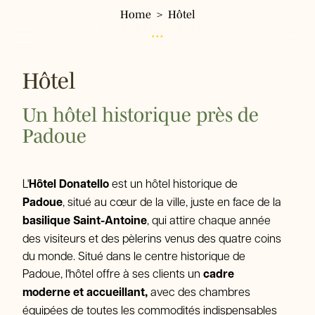
Home
Hôtel
FR
IT
Hôtel
EN
Hotel Donatello
Hôtel
Un hôtel historique près de
DE
Padoue
Chambres
Chambre simple
Services
Chambre double Classic
Où nous sommes
L'
Hôtel Donatello
est un hôtel historique de
Chambre double panoramique
Environs
Restaurant Pizzeria Fresco
Padoue
, situé au cœur de la ville, juste en face de la
Chambre triple
basilique Saint-Antoine
, qui attire chaque année
Galerie
Chambre quadruple
des visiteurs et des pèlerins venus des quatre coins
Tour & Tickets
du monde. Situé dans le centre historique de
FAQ
Padoue, l'hôtel offre à ses clients un
cadre
Offres
moderne et accueillant,
avec des chambres
équipées de toutes les commodités indispensables
Réservez