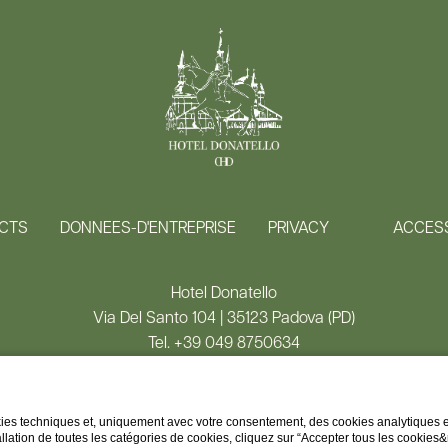
CTS
DONNEES-D'ENTREPRISE
PRIVACY
ACCESS
Hotel Donatello
Via Del Santo 104 | 35123 Padova (PD)
Tel.
+39 049 8750634
Email:
info@hoteldonatello.net
P.iva 04465210278
CIN IT028060A1HS378WQR
kies techniques et, uniquement avec votre consentement, des cookies analytiques et 
llation de toutes les catégories de cookies, cliquez sur “Accepter tous les cookies