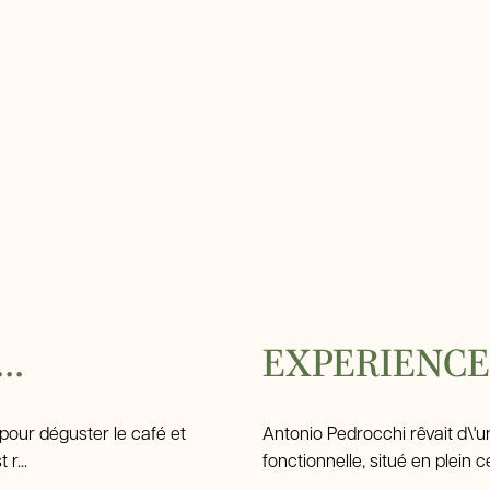
Offres
Réservez
..
EXPERIENCE
 pour déguster le café et
Antonio Pedrocchi rêvait d\'u
r...
fonctionnelle, situé en plein cent