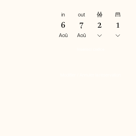
in
out
Adultes
Chambres
6
7
2
1
Aoû
Aoû
RÉSERVER MAINTENANT
Modifier / Annuler la réservation